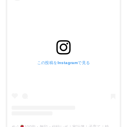
この投稿をInstagramで見る
めぐ
100均・無印・付録レポ｜家計簿｜子育て｜時短(@megumi.kakei)がシェアした投稿