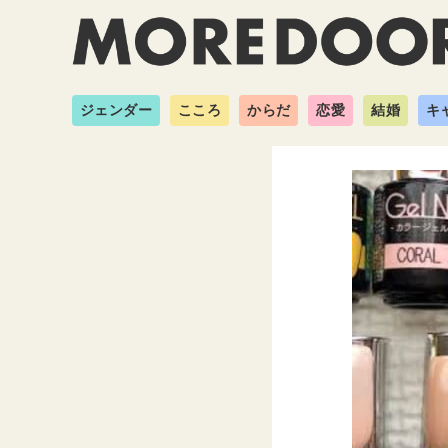
ジェンダー
こころ
からだ
恋愛
結婚
キ