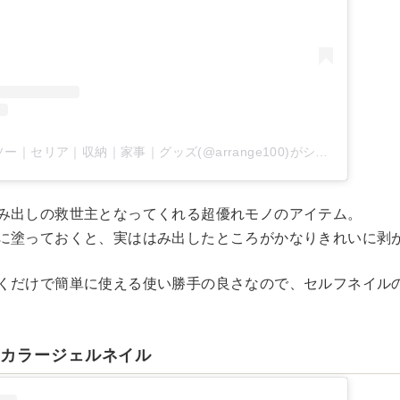
100均ライフ｜ダイソー｜セリア｜収納｜家事｜グッズ(@arrange100)がシェアした投稿
み出しの救世主となってくれる超優れモノのアイテム。
に塗っておくと、実ははみ出したところがかなりきれいに剥
くだけで簡単に使える使い勝手の良さなので、セルフネイル
】カラージェルネイル