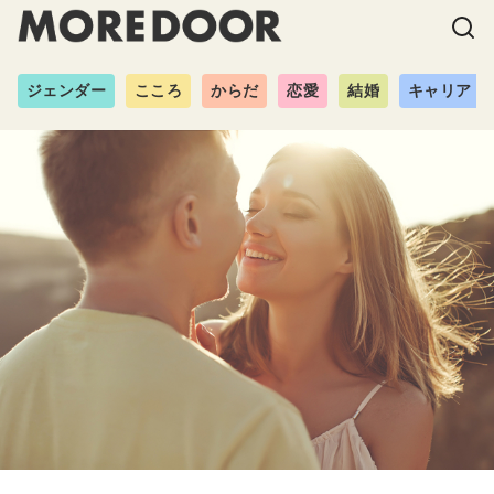
ジェンダー
こころ
からだ
恋愛
結婚
キャリア