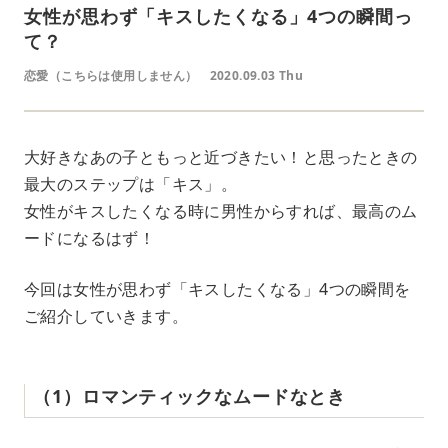
女性が思わず「キスしたくなる」4つの瞬間っ
て？
恋愛（こちらは使用しません）
2020.09.03 Thu
大好きなあの子ともっと近づきたい！と思ったときの
最大のステップは「キス」。
女性がキスしたくなる時に男性からすれば、最高のム
ードになるはず！
今回は女性が思わず「キスしたくなる」4つの瞬間を
ご紹介していきます。
（1）ロマンティックなムードなとき