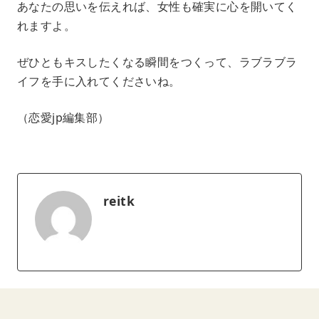
あなたの思いを伝えれば、女性も確実に心を開いてく
れますよ。
ぜひともキスしたくなる瞬間をつくって、ラブラブラ
イフを手に入れてくださいね。
（恋愛jp編集部）
reitk