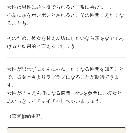
女性は男性に頭を撫でられると非常に喜びます。
不意に頭をポンポンとされると、その瞬間甘えたくな
ることも。
そのため、彼女を甘えん坊にしたいなら頭をなでてあ
げると効果的と言えるでしょう。
女性が思わずにゃんにゃんしたくなる瞬間を知ること
で、彼女と今よりラブラブになることが期待できま
す。
女性が「甘えんぼになる瞬間」4つを参考に、彼女と
思いっきりイチャイチャしちゃいましょう。
（恋愛jp編集部）