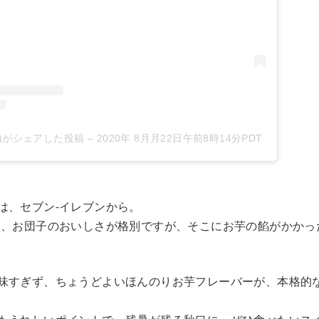
iku)がシェアした投稿
–
2020年 8月月22日午前8時14分PDT
は、セブン-イレブンから。
て、お団子のおいしさが格別ですが、そこにお芋の餡がかかっ
味すぎず、ちょうどよいほんのりお芋フレーバーが、本格的