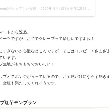
weets)がシェアした投稿
–
2020年 8月月23日午前12時57分PDT
マートから逸品。
イーツですが、お芋でクレープって珍しいですよね！
しすぎないか心配なところですが、そこはコンビニ！さまざ
ています。
プ生地がもちもちでおいしい！
ップとスポンジが入っているので、お芋感だけにならず飽き
、空腹も満たしてくれそうです。
ップ紅芋モンブラン