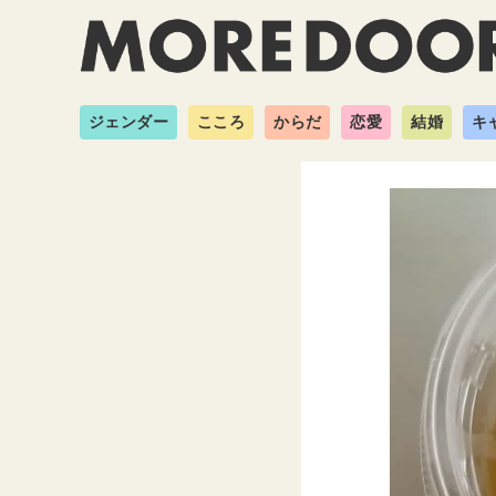
ジェンダー
こころ
からだ
恋愛
結婚
キ