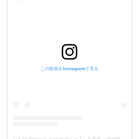
この投稿をInstagramで見る
なまか(@maaaa_sweets)がシェアした投稿
–
2020年 8月月23日午前12時57分PDT