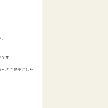
ツ。
ツです。
分へのご褒美にした