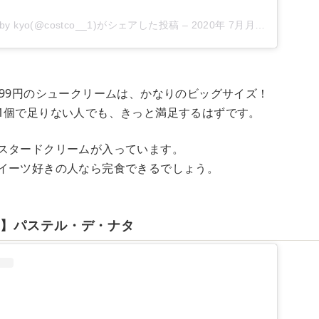
 kyo(@costco__1)がシェアした投稿
–
2020年 7月月7日午前5時09分PDT
899円のシュークリームは、かなりのビッグサイズ！
1個で足りない人でも、きっと満足するはずです。
スタードクリームが入っています。
イーツ好きの人なら完食できるでしょう。
コ】パステル・デ・ナタ