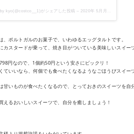
 kyo(@costco__1)がシェアした投稿
–
2020年 5月月24日午前12時23分PDT
は、ポルトガルのお菓子で、いわゆるエッグタルトです。
にカスタードが乗って、焼き目がついている美味しいスイー
798円なので、1個約50円という安さにビックリ！
くていいなら、何個でも食べたくなるようなごほうびスイー
は甘いものが食べたくなるので、とっておきのスイーツを自
買えるおいしいスイーツで、自分を癒しましょう！
主様より掲載許諾をいただいています。