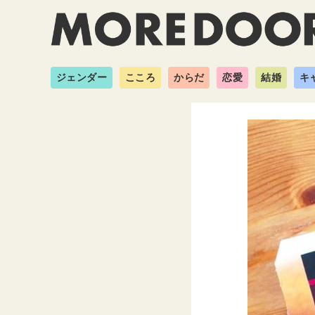
ジェンダー
こころ
からだ
恋愛
結婚
キ