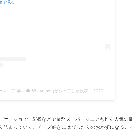
amで見る
ア(@smile39lovelove)がシェアした投稿
–
2020年 8月月19日午前6時31分PDT
デケージョで、SNSなどで業務スーパーマニアも推す人気の
り詰まっていて、チーズ好きにはぴったりのおかずになるこ