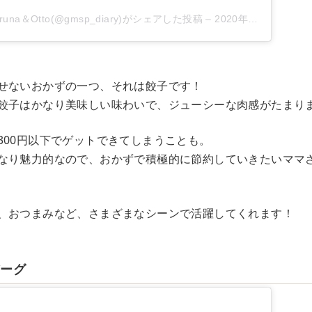
na＆Otto(@gmsp_diary)がシェアした投稿
–
2020年 8月月23日午前5時15分PDT
せないおかずの一つ、それは餃子です！
餃子はかなり美味しい味わいで、ジューシーな肉感がたまり
300円以下でゲットできてしまうことも。
なり魅力的なので、おかずで積極的に節約していきたいママ
、おつまみなど、さまざまなシーンで活躍してくれます！
バーグ