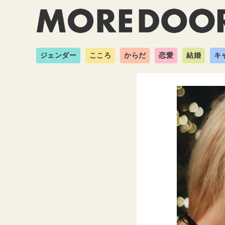
ジェンダー
こころ
からだ
恋愛
結婚
キ