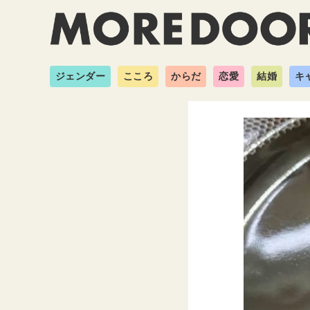
ジェンダー
こころ
からだ
恋愛
結婚
キ