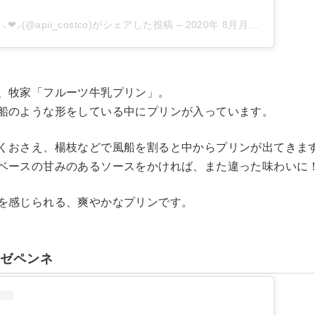
❤︎⸝‍(@apii_costco)がシェアした投稿
–
2020年 8月月20日午後2時22分PDT
、牧家「フルーツ牛乳プリン」。
船のような形をしている中にプリンが入っています。
くおさえ、楊枝などで風船を割ると中からプリンが出てきま
ベースの甘みのあるソースをかければ、また違った味わいに
を感じられる、爽やかなプリンです。
ーゼペンネ