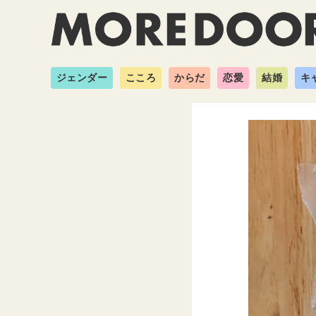
ジェンダー
こころ
からだ
恋愛
結婚
キ