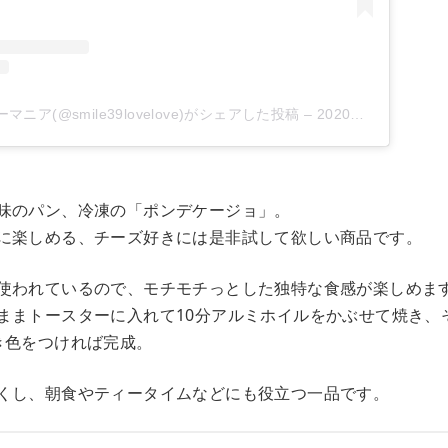
ア(@smile39lovelove)がシェアした投稿
–
2020年 8月月19日午前6時31分PDT
味のパン、冷凍の「ポンデケージョ」。
に楽しめる、チーズ好きには是非試して欲しい商品です。
使われているので、モチモチっとした独特な食感が楽しめま
ままトースターに入れて10分アルミホイルをかぶせて焼き、
き色をつければ完成。
くし、朝食やティータイムなどにも役立つ一品です。