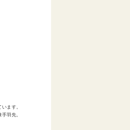
ています。
凍手羽先。