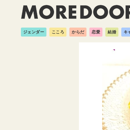
ジェンダー
こころ
からだ
恋愛
結婚
キ