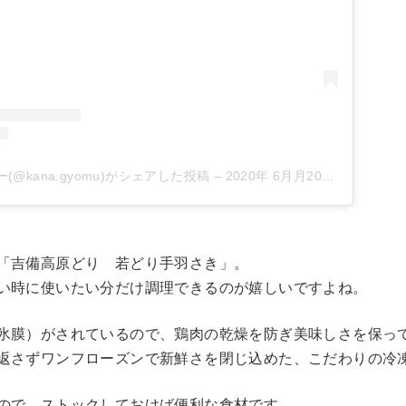
@kana.gyomu)がシェアした投稿
–
2020年 6月月20日午前5時11分PDT
「吉備高原どり 若どり手羽さき」。
い時に使いたい分だけ調理できるのが嬉しいですよね。
氷膜）がされているので、鶏肉の乾燥を防ぎ美味しさを保っ
返さずワンフローズンで新鮮さを閉じ込めた、こだわりの冷
ので、ストックしておけば便利な食材です。