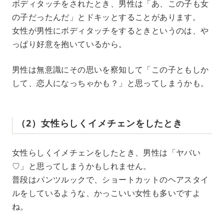
ボディタッチをされたとき、男性は「あ、この子も女
の子だったんだ」とドキッとすることがあります。
女性が男性にボディタッチをするときというのは、や
っぱり好意を抱いているから。
男性は無意識にその思いを察知して「この子ともしか
して、恋人になっちゃかも？」と思ってしまうかも。
（2）女性らしくイメチェンをしたとき
女性らしくイメチェンをしたとき、男性は「ヤバい
♡」と思ってしまうかもしれません。
普段はパンツルックで、ショートカットのヘアスタイ
ルをしているような、かっこいい女性も多いですよ
ね。