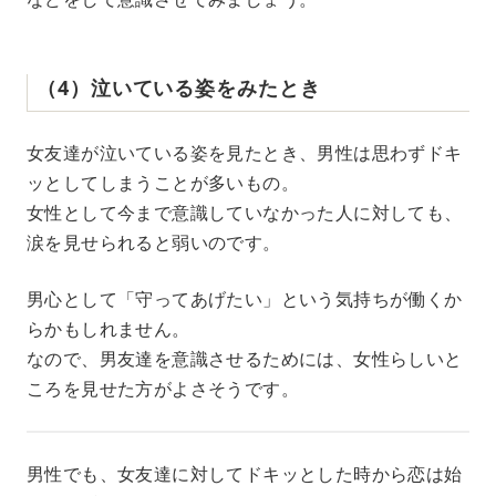
（4）泣いている姿をみたとき
女友達が泣いている姿を見たとき、男性は思わずドキ
ッとしてしまうことが多いもの。
女性として今まで意識していなかった人に対しても、
涙を見せられると弱いのです。
男心として「守ってあげたい」という気持ちが働くか
らかもしれません。
なので、男友達を意識させるためには、女性らしいと
ころを見せた方がよさそうです。
男性でも、女友達に対してドキッとした時から恋は始