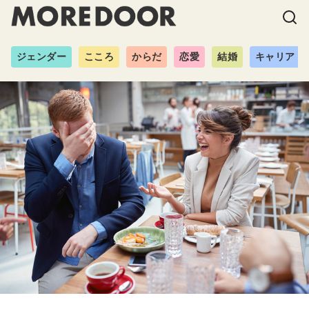
ジェンダー
こころ
からだ
恋愛
結婚
キャリア