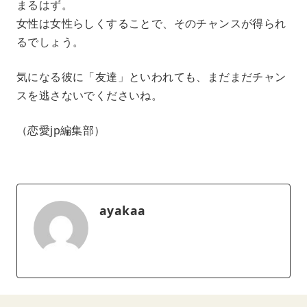
まるはず。
女性は女性らしくすることで、そのチャンスが得られ
るでしょう。
気になる彼に「友達」といわれても、まだまだチャン
スを逃さないでくださいね。
（恋愛jp編集部）
ayakaa