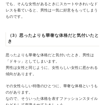
でも、そんな女性があるときにスカートやきれいなド
レスを着ていると、男性は一気に好意をもってしまう
ものです。
（3）思ったよりも華奢な体格だと気付いたと
き
思ったよりも華奢な体格だと気付いたとき、男性は
「ドキッ」としてしまいます。
男性は女性と同じように、女性らしい女性に惹かれる
傾向があります。
その女性らしい特徴のひとつに、華奢な体格というも
のがあります。
なので、そういった体格を表すファッションスタイル
などをして意識させてみましょう。