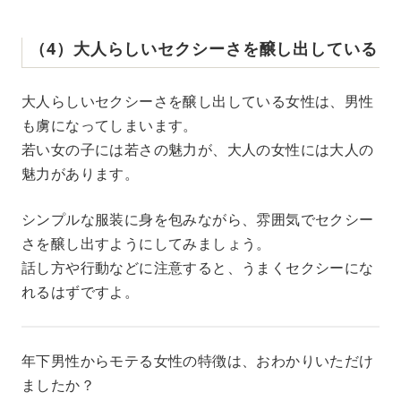
（4）大人らしいセクシーさを醸し出している
大人らしいセクシーさを醸し出している女性は、男性
も虜になってしまいます。
若い女の子には若さの魅力が、大人の女性には大人の
魅力があります。
シンプルな服装に身を包みながら、雰囲気でセクシー
さを醸し出すようにしてみましょう。
話し方や行動などに注意すると、うまくセクシーにな
れるはずですよ。
年下男性からモテる女性の特徴は、おわかりいただけ
ましたか？