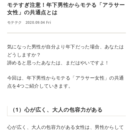
モテすぎ注意！年下男性からモテる「アラサー
女性」の共通点とは
モテテク
2020.09.04 Fri
気になった男性が自分より年下だった場合、あなたは
どうしますか？
諦めると思ったあなたは、まだはやいですよ！
今回は、年下男性からモテる「アラサー女性」の共通
点を4つご紹介していきます。
（1）心が広く、大人の包容力がある
心が広く、大人の包容力がある女性は、男性からして