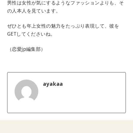
男性は女性が気にするようなファッションよりも、そ
の人本人を見ています。
ぜひとも年上女性の魅力をたっぷり表現して、彼を
GETしてくださいね。
（恋愛jp編集部）
ayakaa