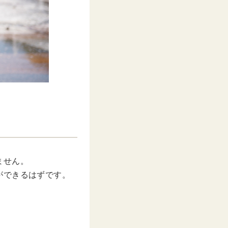
ません。
ができるはずです。