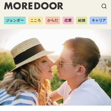
ジェンダー
こころ
からだ
恋愛
結婚
キャリア