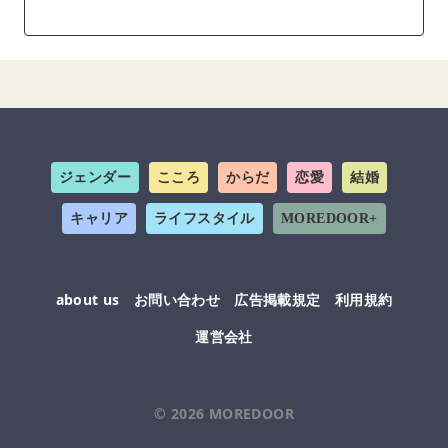
ジェンダー
こころ
からだ
恋愛
結婚
キャリア
ライフスタイル
MOREDOOR+
about us
お問い合わせ
広告掲載規定
利用規約
運営会社
© 2026
MOREDOOR