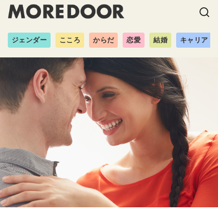
ジェンダー
こころ
からだ
恋愛
結婚
キャリア