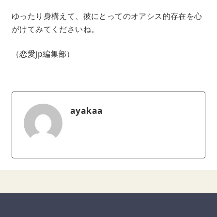
ゆったり身構えて、彼にとってのオアシス的存在を心
がけてみてくださいね。
（恋愛jp編集部）
ayakaa