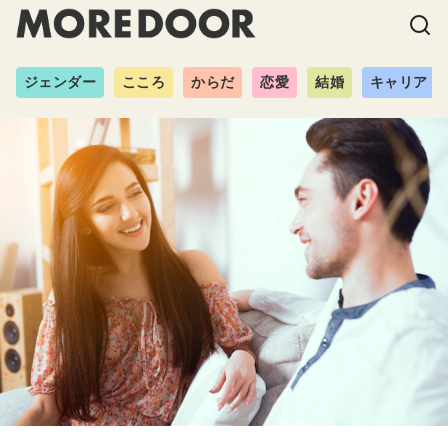
ジェンダー
こころ
からだ
恋愛
結婚
キャリア