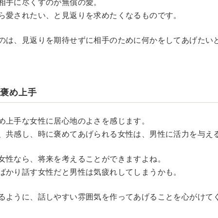
相手に尽くすのが無償の愛。
ら愛されたい、と見返りを求めたくなるものです。
のは、見返りを期待せずに相手のために何かをしてあげたい
で褒め上手
め上手な女性に居心地のよさを感じます。
、共感し、時に褒めてあげられる女性は、男性に活力を与え
女性なら、将来を考えることができますよね。
ばかり話す女性だと男性は気疲れしてしまうかも。
るように、話しやすい雰囲気を作ってあげることを心がけて