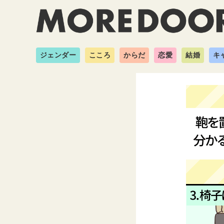
ジェンダー
こころ
からだ
恋愛
結婚
キ