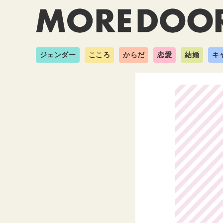
ジェンダー
こころ
からだ
恋愛
結婚
キ