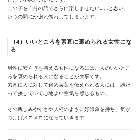
この子を自分の話でさらに楽しませたい……と思い、
いつの間にか惚れ惚れしてしまいます。
（4）いいところを素直に褒められる女性にな
る
男性に安らぎを与える女性になるには、人のいいとこ
ろを褒められる人になることが大事です。
素直に人に対して褒め言葉を伝えられる人には、誰だ
って接していて心地よい空気を感じるもの。
その親しみやすさや人柄のよさに好印象を持ち、気が
つけばメロメロになっていきます。