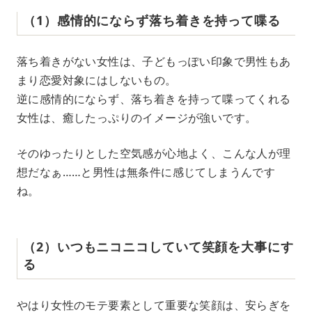
（1）感情的にならず落ち着きを持って喋る
落ち着きがない女性は、子どもっぽい印象で男性もあ
まり恋愛対象にはしないもの。
逆に感情的にならず、落ち着きを持って喋ってくれる
女性は、癒したっぷりのイメージが強いです。
そのゆったりとした空気感が心地よく、こんな人が理
想だなぁ……と男性は無条件に感じてしまうんです
ね。
（2）いつもニコニコしていて笑顔を大事にす
る
やはり女性のモテ要素として重要な笑顔は、安らぎを