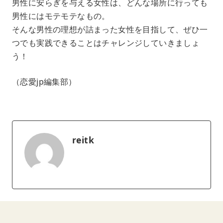
男性に安らぎを与える女性は、どんな場所に行っても
男性にはモテモテなもの。
そんな男性の理想が詰まった女性を目指して、ぜひ一
つでも実践できることはチャレンジしていきましょ
う！
（恋愛jp編集部）
reitk