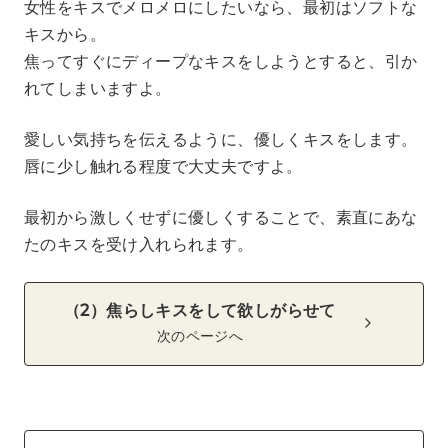
女性をキスでメロメロにしたいなら、最初はソフトな
キスから。
焦ってすぐにディープなキスをしようとすると、引か
れてしまいますよ。
愛しい気持ちを伝えるように、優しくキスをします。
唇に少し触れる程度で大丈夫ですよ。
最初から激しくせずに優しくすることで、素直にあな
たのキスを受け入れられます。
（2）焦らしキスをして欲しがらせて
次のページへ