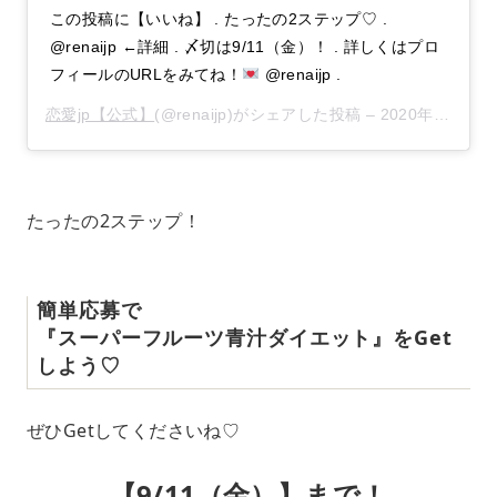
この投稿に【いいね】 . たったの2ステップ♡ .
@renaijp ←詳細 . 〆切は9/11（金）！ . 詳しくはプロ
フィールのURLをみてね！
@renaijp .
恋愛jp【公式】
(@renaijp)がシェアした投稿 –
2020年 9月月8日午前3時21分PDT
たったの2ステップ！
簡単応募で
『スーパーフルーツ青汁ダイエット』をGet
しよう♡
ぜひGetしてくださいね♡
【9/11（金）】まで！