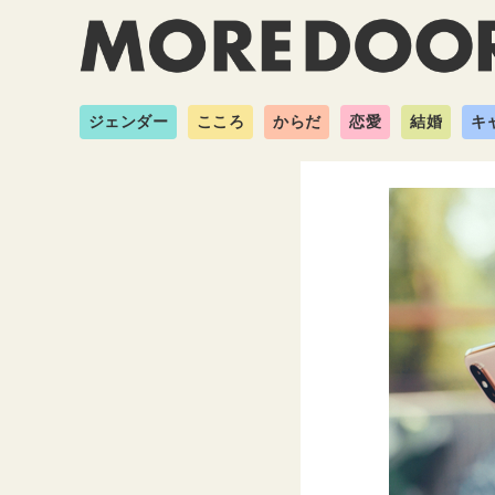
ジェンダー
こころ
からだ
恋愛
結婚
キ