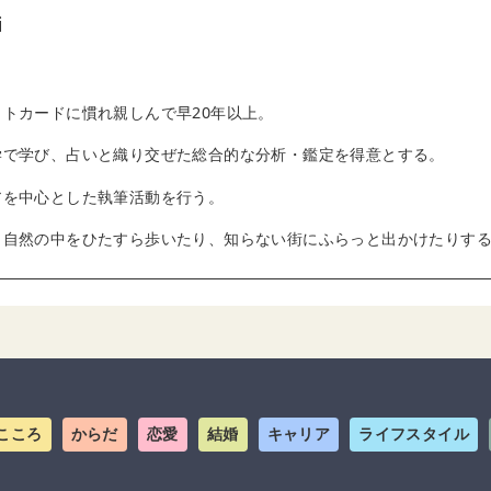
i
トカードに慣れ親しんで早20年以上。
学で学び、占いと織り交ぜた総合的な分析・鑑定を得意とする。
アを中心とした執筆活動を行う。
、自然の中をひたすら歩いたり、知らない街にふらっと出かけたりす
こころ
からだ
恋愛
結婚
キャリア
ライフスタイル