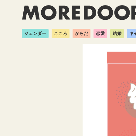
ジェンダー
こころ
からだ
恋愛
結婚
キ