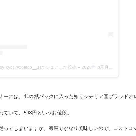
 kyo(@costco__1)がシェアした投稿
–
2020年 8月月9日午前3時03分PDT
ナーには、1Lの紙パックに入った知りシチリア産ブラッドオレ
れていて、598円というお値段。
迷ってしまいますが、濃厚でかなり美味しいので、コストコ