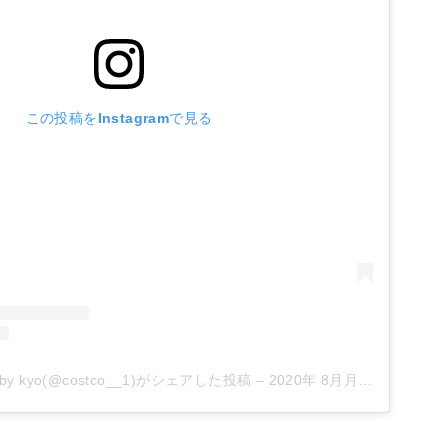
この投稿をInstagramで見る
 kyo(@costco__1)がシェアした投稿
–
2020年 8月月19日午前7時52分PDT