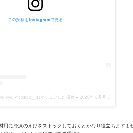
この投稿をInstagramで見る
 kyo(@costco__1)がシェアした投稿
–
2020年 8月月14日午前7時59分PDT
材用に冷凍のえびをストックしておくとかなり役立ちますよ