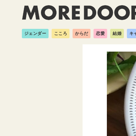
ジェンダー
こころ
からだ
恋愛
結婚
キ