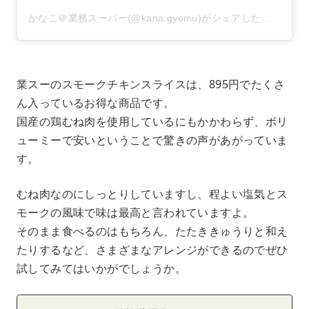
かなこ＠業務スーパー(@kana.gyomu)がシェアした投稿
–
20
業スーのスモークチキンスライスは、895円でたくさ
ん入っているお得な商品です。
国産の鶏むね肉を使用しているにもかかわらず、ボリ
ューミーで安いということで驚きの声があがっていま
す。
むね肉なのにしっとりしていますし、程よい塩気とス
モークの風味で味は最高と言われていますよ。
そのまま食べるのはもちろん、たたききゅうりと和え
たりするなど、さまざまなアレンジができるのでぜひ
試してみてはいかがでしょうか。