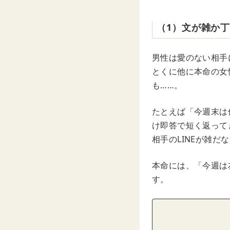
（1）文が雑か
男性は愛のない相手
とくに他に本命の女
も……。
たとえば「今週末は
け即答で短く返って
相手のLINEが雑
本命には、「今週は
す。