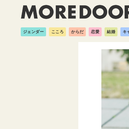
ジェンダー
こころ
からだ
恋愛
結婚
キ