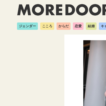
ジェンダー
こころ
からだ
恋愛
結婚
キ