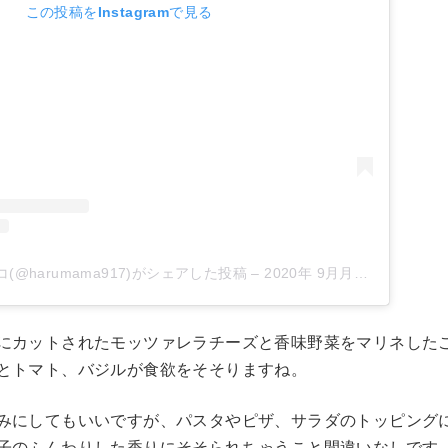
この投稿をInstagramで見る
コ(@harumama917)がシェアした投稿
–
2020年 9月月5日午後9時40分PDT
にカットされたモッツァレラチーズと香味野菜をマリネした
とトマト、バジルが食欲をそそりますね。
みにしてもいいですが、パスタやピザ、サラダのトッピング
子のふんわりした香りにそそられちゃうこと間違いなしです