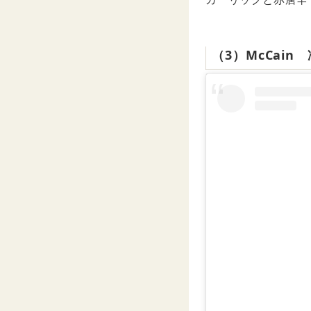
（3）McCai