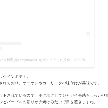
&料理(@tastytime2019)がシェアした投稿
–
2020年 8月月12日午前12時59分PDT
ッケインポテト。
されており、オニオンやガーリックの味付けが美味です。
ットされているので、ホクホクしてジャガイモ感もしっかり
ジとパープルの彩りが夕焼けみたいで目を惹きますね。