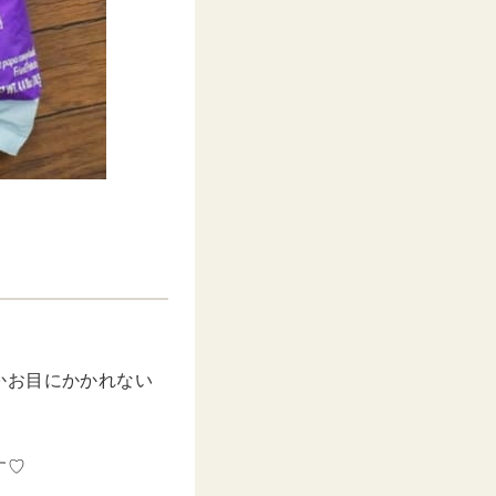
かお目にかかれない
す♡