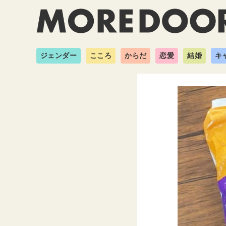
ジェンダー
こころ
からだ
恋愛
結婚
キ