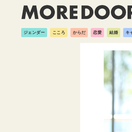
ジェンダー
こころ
からだ
恋愛
結婚
キ