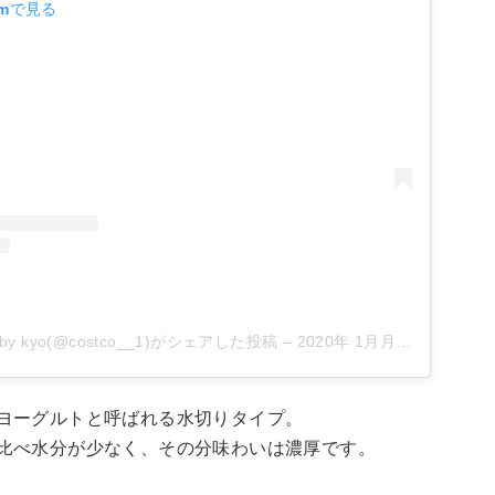
amで見る
 kyo(@costco__1)がシェアした投稿
–
2020年 1月月31日午後10時53分PST
ヨーグルトと呼ばれる水切りタイプ。
比べ水分が少なく、その分味わいは濃厚です。