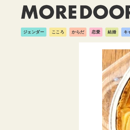
ジェンダー
こころ
からだ
恋愛
結婚
キ