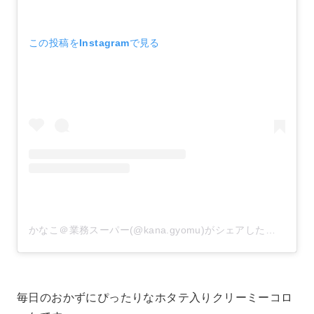
この投稿をInstagramで見る
かなこ＠業務スーパー(@kana.gyomu)がシェアした投稿
–
20
毎日のおかずにぴったりなホタテ入りクリーミーコロ