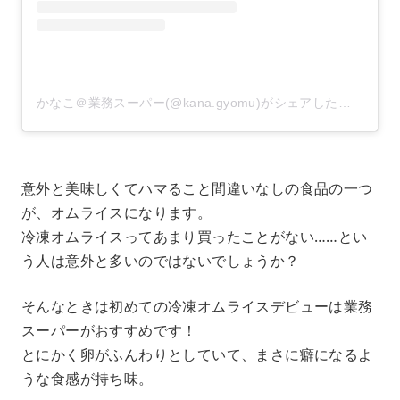
かなこ＠業務スーパー(@kana.gyomu)がシェアした投稿
–
20
意外と美味しくてハマること間違いなしの食品の一つ
が、オムライスになります。
冷凍オムライスってあまり買ったことがない……とい
う人は意外と多いのではないでしょうか？
そんなときは初めての冷凍オムライスデビューは業務
スーパーがおすすめです！
とにかく卵がふんわりとしていて、まさに癖になるよ
うな食感が持ち味。