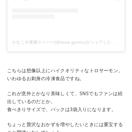
かなこ＠業務スーパー(@kana.gyomu)がシェアした投稿
–
20
こちらは想像以上にハイクオリティなトロサーモン。
いわゆるお刺身の冷凍食品ですね。
これが意外とかなり美味しくて、SNSでもファンは続
出しているのだとか。
食べきりサイズで、パックは3袋入りになります。
ちょっと贅沢なおかずを増やしたいときには重宝する