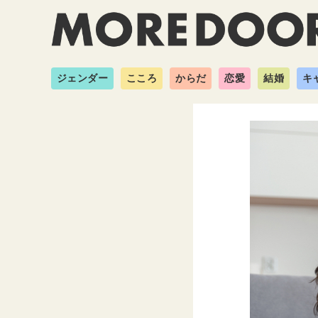
ジェンダー
こころ
からだ
恋愛
結婚
キ