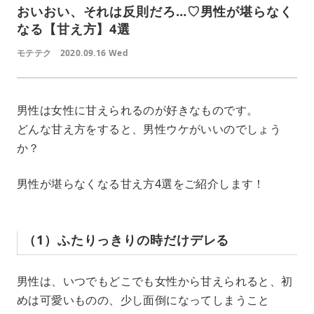
おいおい、それは反則だろ…♡男性が堪らなく
なる【甘え方】4選
モテテク
2020.09.16 Wed
男性は女性に甘えられるのが好きなものです。
どんな甘え方をすると、男性ウケがいいのでしょう
か？
男性が堪らなくなる甘え方4選をご紹介します！
（1）ふたりっきりの時だけデレる
男性は、いつでもどこでも女性から甘えられると、初
めは可愛いものの、少し面倒になってしまうこと