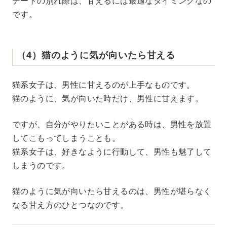
デートの別れ際は、甘えるには最適なタイミングなの
です。
（4）猫のように気が向いたら甘える
猫系女子は、男性に甘えるのが上手なものです。
猫のように、気が向いた時だけ、男性に甘えます。
ですが、自分がやりたいことがある時は、男性を放置
してこもってしまうことも。
猫系女子は、好きなように行動して、男性も魅了して
しまうのです。
猫のように気が向いたら甘えるのは、男性が堪らなく
なる甘え方のひとつなのです。