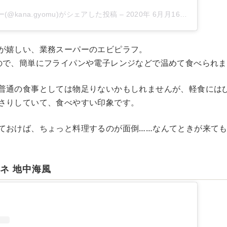
@kana.gyomu)がシェアした投稿
–
2020年 6月月16日午前4時35分PDT
が嬉しい、業務スーパーのエビピラフ。
ので、簡単にフライパンや電子レンジなどで温めて食べられ
普通の食事としては物足りないかもしれませんが、軽食には
さりしていて、食べやすい印象です。
ておけば、ちょっと料理するのが面倒……なんてときが来て
ネ 地中海風