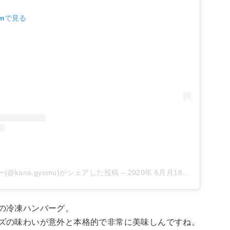
amで見る
@kana.gyomu)がシェアした投稿
–
2020年 6月月18日午前5時40分PDT
の冷凍ハンバーグ。
ズの味わいが意外と本格的で非常に美味しんですね。