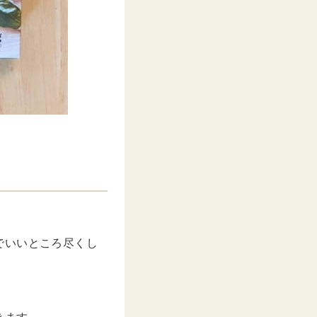
」
でいいところ尽くし