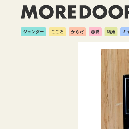
ジェンダー
こころ
からだ
恋愛
結婚
キ