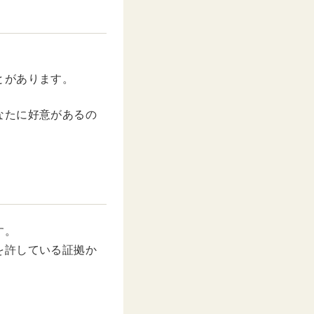
とがあります。
なたに好意があるの
す。
を許している証拠か