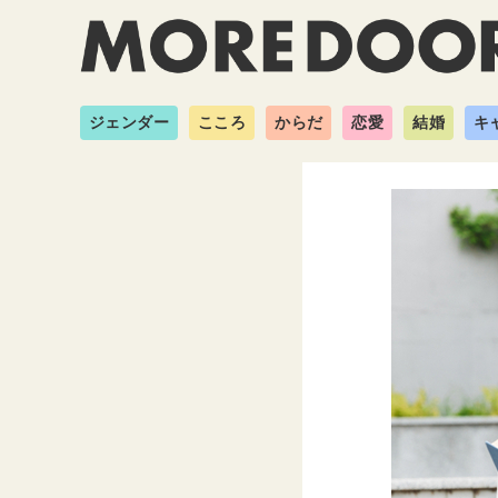
ジェンダー
こころ
からだ
恋愛
結婚
キ