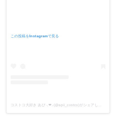
この投稿をInstagramで見る
コストコ大好き あぴ ⸜❤︎⸝‍(@apii_costco)がシェアした投稿
–