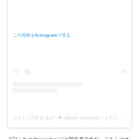
この投稿をInstagramで見る
コストコ大好き あぴ ⸜❤︎⸝‍(@apii_costco)がシェアした投稿
–