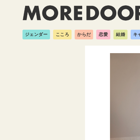
ジェンダー
こころ
からだ
恋愛
結婚
キ