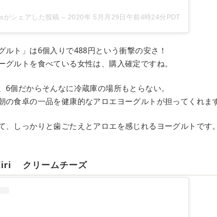
weetsがシェアした投稿
–
2020年 5月月29日午前4時24分PDT
グルト」は6個入りで488円という衝撃の安さ！
ーグルトを食べている女性は、購入確定ですね。
、6個だからそんなに冷蔵庫の場所もとらない。
朝の食卓の一品を健康的なアロエヨーグルトが担ってくれま
て、しっかりと歯ごたえとアロエを感じれるヨーグルトです
 Kiri クリームチーズ