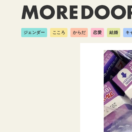
ジェンダー
こころ
からだ
恋愛
結婚
キ