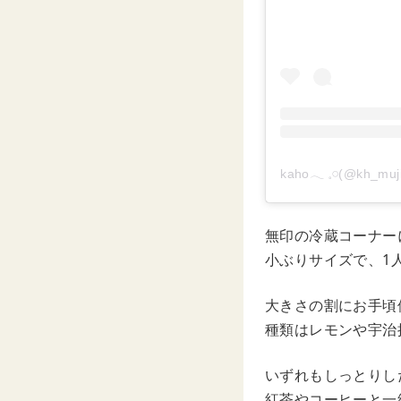
kaho𓂃 𓈒𓏸(@kh
無印の冷蔵コーナー
小ぶりサイズで、1
大きさの割にお手頃
種類はレモンや宇治
いずれもしっとりし
紅茶やコーヒーと一