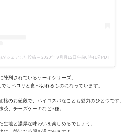
_muji)がシェアした投稿
–
2020年 9月月12日午前6時41分PDT
に陳列されているケーキシリーズ。
人でもペロリと食べ切れるものになっています。
価格のお値段で、ハイコスパなことも魅力のひとつです。
抹茶、チーズケーキなど3種。
た生地と濃厚な味わいを楽しめるでしょう。
緒に、贅沢な時間を過ごせますよ。