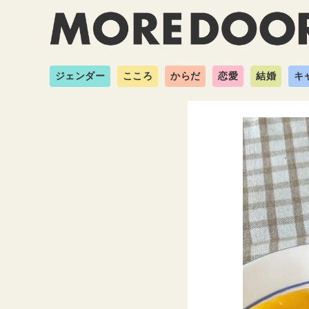
ジェンダー
こころ
からだ
恋愛
結婚
キ