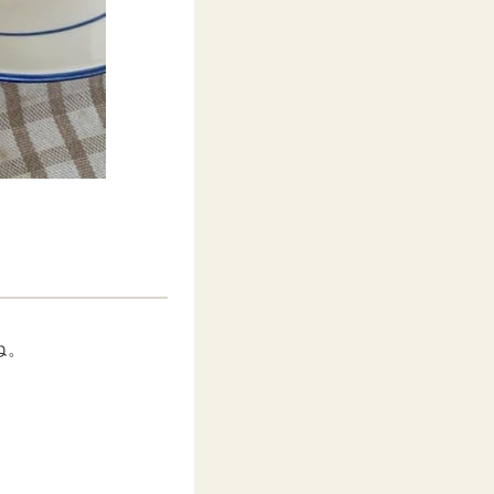
ね。
。
。