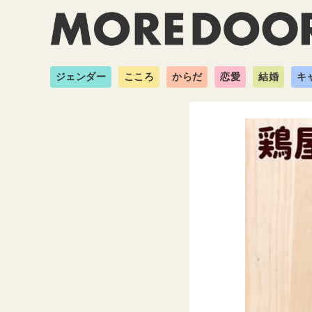
ジェンダー
こころ
からだ
恋愛
結婚
キ