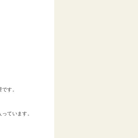
年 8月月10日午前4時53分PDT
理です。
入っています。