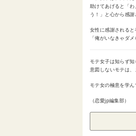
助けてあげると「わ
う！」と心から感謝
女性に感謝されると
「俺がいなきゃダメ
モテ女子は知らず知
意図しないモテは、
モテ女の極意を学ん
（恋愛jp編集部）