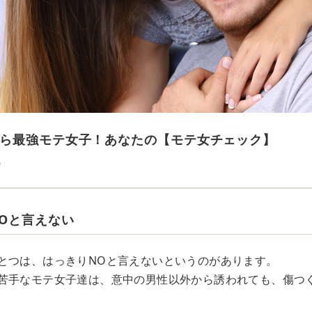
ら最強モテ女子！あなたの【モテ女チェック】
e
Oと言えない
とつは、はっきりNOと言えないというのがあります。
苦手なモテ女子達は、意中の男性以外から誘われても、傷つ