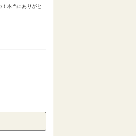
の！本当にありがと