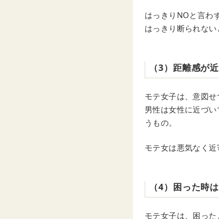
はっきりNOと言わ
はっきり断られない
（3）距離感が
モテ女子は、意図せ
男性は女性に近づい
うもの。
モテ女は悪気なく近
（4）困った時
モテ女子は、困った