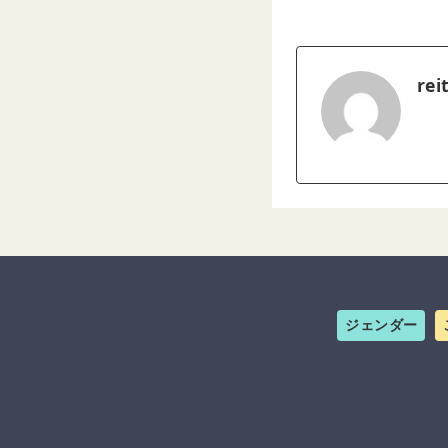
rei
ジェンダー