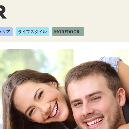
ャリア
ライフスタイル
MOREDOOR+