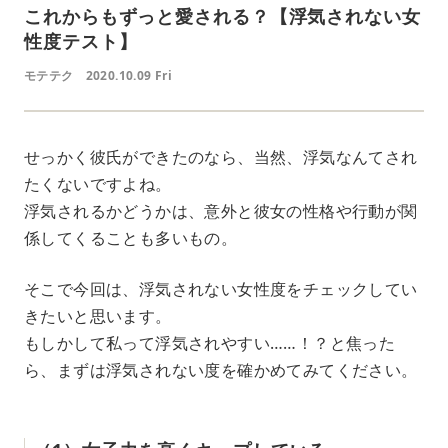
これからもずっと愛される？【浮気されない女
性度テスト】
モテテク
2020.10.09 Fri
せっかく彼氏ができたのなら、当然、浮気なんてされ
たくないですよね。
浮気されるかどうかは、意外と彼女の性格や行動が関
係してくることも多いもの。
そこで今回は、浮気されない女性度をチェックしてい
きたいと思います。
もしかして私って浮気されやすい……！？と焦った
ら、まずは浮気されない度を確かめてみてください。