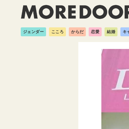
ジェンダー
こころ
からだ
恋愛
結婚
キ