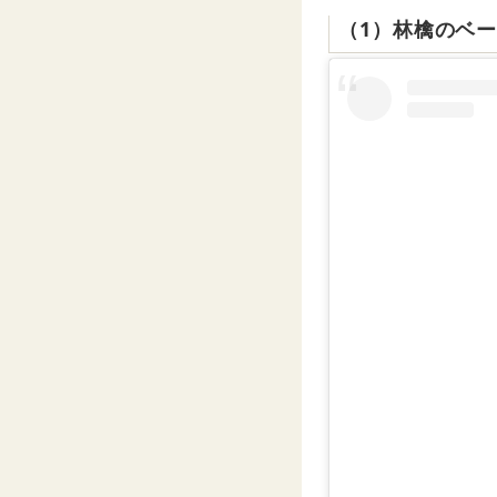
（1）林檎のベ