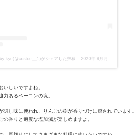
 kyo(@costco__1)がシェアした投稿
–
2020年 9月月13日午前5時36分PDT
おいしいですよね。
迫力あるベーコンの塊。
が隠し味に使われ、りんごの樹が香りづけに燻されています
ごの香りと適度な塩加減が楽しめますよ。
で、厚切りにしてさまざまな料理に使いたいですね。