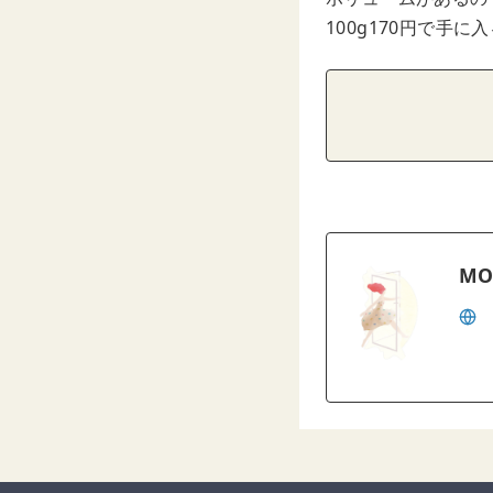
100g170円で手
MO