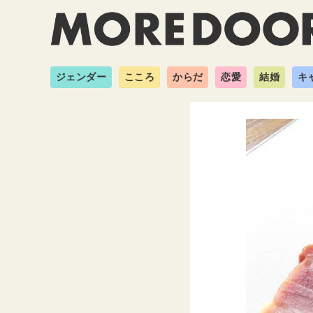
ジェンダー
こころ
からだ
恋愛
結婚
キ