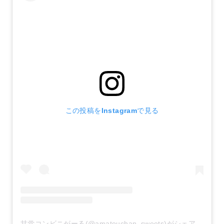
この投稿をInstagramで見る
甘党コンビニがーる(@amatouchan_sweets)がシェアした投稿