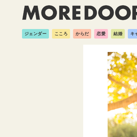
ジェンダー
こころ
からだ
恋愛
結婚
キ