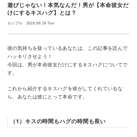
遊びじゃない！本気なんだ！男が【本命彼女だ
けにするキスハグ】とは？
カップル
2020.09.29 Tue
彼の気持ちを疑っているあなたは、この記事を読んで
ハッキリさせよう！
今回は、男が本命彼女だけにするキスハグについてで
す。
これから紹介するキスハグを彼がしてくれているな
ら、あなたは彼にとって本命です。
（1）キスの時間もハグの時間も長い