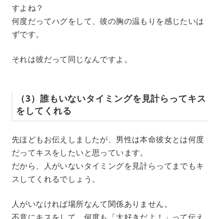
すよね？
何度だってハグをして、彼の胸の温もりを感じたいは
ずです。
それは彼だって同じなんですよ。
（3）誰もいないタイミングを見計らってキス
をしてくれる
先ほどもお伝えしましたが、男性は本命彼女とは何度
だってキスをしたいと思っています。
だから、人がいないタイミングを見計らってまでもキ
スしてくれるでしょう。
人がいなければ場所なんて関係ありません。
不意にキスをして、何度も「大好きだよ！」って伝え